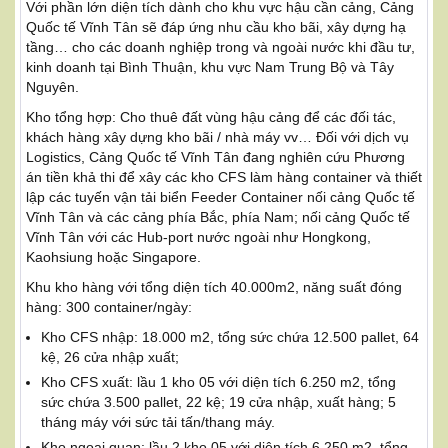
Với phần lớn diện tích dành cho khu vực hậu cần cảng, Cảng
Quốc tế Vĩnh Tân sẽ đáp ứng nhu cầu kho bãi, xây dựng hạ
tầng… cho các doanh nghiệp trong và ngoài nước khi đầu tư,
kinh doanh tại Bình Thuận, khu vực Nam Trung Bộ và Tây
Nguyên.
Kho tổng hợp: Cho thuê đất vùng hậu cảng để các đối tác,
khách hàng xây dựng kho bãi / nhà máy vv… Đối với dịch vụ
Logistics, Cảng Quốc tế Vĩnh Tân đang nghiên cứu Phương
án tiền khả thi để xây các kho CFS làm hàng container và thiết
lập các tuyến vận tải biển Feeder Container nối cảng Quốc tế
Vĩnh Tân và các cảng phía Bắc, phía Nam; nối cảng Quốc tế
Vĩnh Tân với các Hub-port nước ngoài như Hongkong,
Kaohsiung hoặc Singapore.
Khu kho hàng với tổng diện tích 40.000m2, năng suất đóng
hàng: 300 container/ngày:
Kho CFS nhập: 18.000 m2, tổng sức chứa 12.500 pallet, 64
kệ, 26 cửa nhập xuất;
Kho CFS xuất: lầu 1 kho 05 với diện tích 6.250 m2, tổng
sức chứa 3.500 pallet, 22 kệ; 19 cửa nhập, xuất hàng; 5
tháng máy với sức tải tấn/thang máy.
Kho ngoại quan: lầu 2 kho 05 với diện tích 6.250 m2, tổng