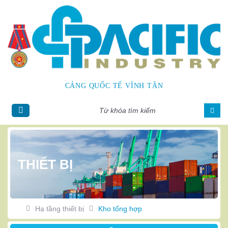
CẢNG QUỐC TẾ VĨNH TÂN
Tiếng
Englis
Việt
h
THIẾT BỊ
Hạ tầng thiết bị
Kho tổng hợp