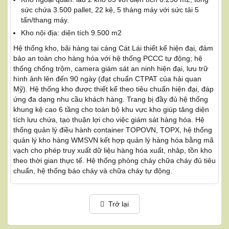
sức chứa 3.500 pallet, 22 kệ, 5 tháng máy với sức tải 5
tấn/thang máy.
Kho nội địa: diện tích 9.500 m2
Hệ thống kho, bãi hàng tại cảng Cát Lái thiết kế hiện đại, đảm
bảo an toàn cho hàng hóa với hệ thống PCCC tự động; hệ
thống chống trộm, camera giám sát an ninh hiện đại, lưu trữ
hình ảnh lên đến 90 ngày (đạt chuẩn CTPAT của hải quan
Mỹ). Hệ thống kho được thiết kế theo tiêu chuẩn hiện đại, đáp
ứng đa dạng nhu cầu khách hàng. Trang bị đầy đủ hệ thống
khung kệ cao 6 tầng cho toàn bộ khu vực kho giúp tăng diện
tích lưu chứa, tạo thuận lợi cho việc giám sát hàng hóa. Hệ
thống quản lý điều hành container TOPOVN, TOPX, hệ thống
quản lý kho hàng WMSVN kết hợp quản lý hàng hóa bằng mã
vạch cho phép truy xuất dữ liệu hàng hóa xuất, nhâp, tồn kho
theo thời gian thực tế. Hệ thống phòng cháy chữa cháy đủ tiêu
chuẩn, hệ thống báo cháy và chữa cháy tự động.
Trở lại